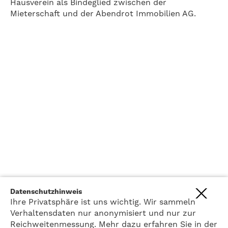
Hausverein als Bindeglied zwischen der
Mieterschaft und der Abendrot Immobilien AG.
Datenschutzhinweis
Ihre Privatsphäre ist uns wichtig. Wir sammeln
Projekt
Lage
Architektur
Realisierung
Geschichte
Verhaltensdaten nur anonymisiert und nur zur
Wohnen
Arbeiten
Leben
Philosophie
Reichweitenmessung. Mehr dazu erfahren Sie in der
Gemeinschaftsräume
Quartierleben
Partizipation
Kontakt